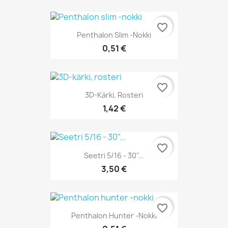
favorite_border
Penthalon Slim -nokki
0,51 €
favorite_border
3D-Kärki, Rosteri
1,42 €
favorite_border
Seetri 5/16 - 30"...
3,50 €
favorite_border
Penthalon Hunter -nokki