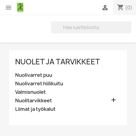
shopping_cart


(0)
NUOLET JA TARVIKKEET
Nuolivarret puu
Nuolivarret hiilikuitu
Valmisnuolet

Nuolitarvikkeet
Liimat ja työkalut