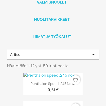
VALMISNUOLET
NUOLITARVIKKEET
LIIMAT JA TYÖKALUT

Valitse
Näytetään 1-12 yht. 59 tuotteesta
favorite_border
Penthalon Speed .245 Nokki
0,51 €