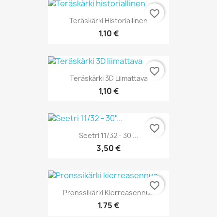
favorite_border
Teräskärki Historiallinen
1,10 €
favorite_border
Teräskärki 3D Liimattava
1,10 €
favorite_border
Seetri 11/32 - 30"...
3,50 €
favorite_border
Pronssikärki Kierreasennus
1,75 €