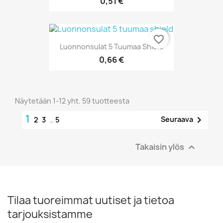
0,51 €
favorite_border
Luonnonsulat 5 Tuumaa Shield
0,66 €
Näytetään 1-12 yht. 59 tuotteesta
1

Seuraava
2
3
…
5
Takaisin ylös

Tilaa tuoreimmat uutiset ja tietoa
tarjouksistamme