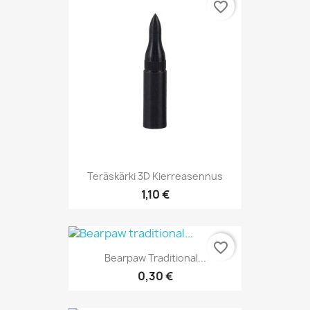
favorite_border
Teräskärki 3D Kierreasennus
1,10 €
favorite_border
Bearpaw Traditional...
0,30 €