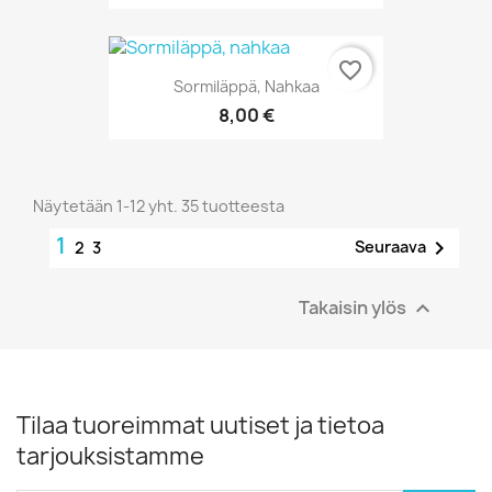
favorite_border
Sormiläppä, Nahkaa
8,00 €
Näytetään 1-12 yht. 35 tuotteesta
1

Seuraava
2
3
Takaisin ylös

Tilaa tuoreimmat uutiset ja tietoa
tarjouksistamme