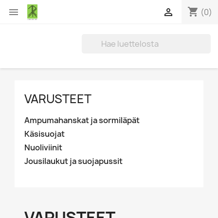
shopping_cart


(0)
VARUSTEET
Ampumahanskat ja sormiläpät
Käsisuojat
Nuoliviinit
Jousilaukut ja suojapussit
VARUSTEET