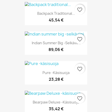
favorite_border
Backpack Traditional...
45,54 €
favorite_border
Indian Summer Big -selkäviini
89,06 €
favorite_border
Pure -käsisuoja
23,28 €
favorite_border
Bearpaw Deluxe -käsisuoja
35,42 €