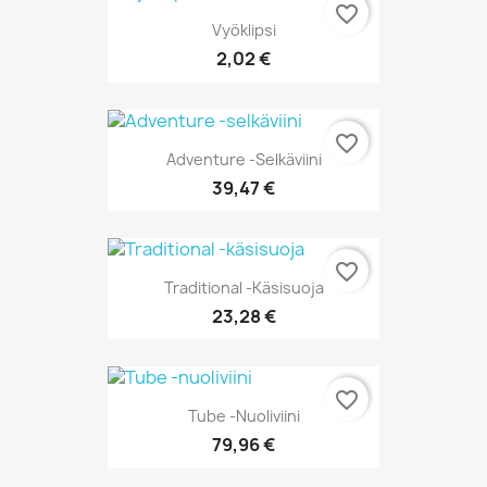
favorite_border
Vyöklipsi
2,02 €
favorite_border
Adventure -selkäviini
39,47 €
favorite_border
Traditional -käsisuoja
23,28 €
favorite_border
Tube -nuoliviini
79,96 €