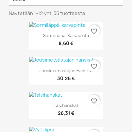
Näytetään 1-12 yht. 35 tuotteesta
favorite_border
Sormiläppä, Karvapinta
8,60 €
favorite_border
Jousimetsästäjän Hanskat
30,26 €
favorite_border
Talvihanskat
26,31 €