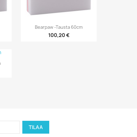
Pikakatselu

Bearpaw -tausta 60cm
100,20 €
m