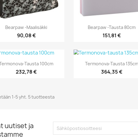
Pikakatselu
Pikakatselu


Bearpaw -maalisäkki
Bearpaw -tausta 80cm
90,08 €
151,81 €
Pikakatselu
Pikakatselu


Termonova-Tausta 100cm
Termonova-Tausta 135c
232,78 €
364,35 €
tään 1-5 yht. 5 tuotteesta
 uutiset ja
istamme