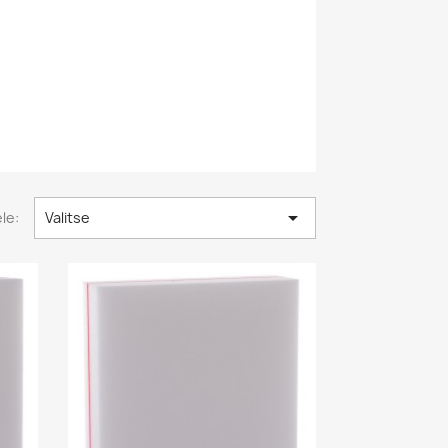

ele:
Valitse