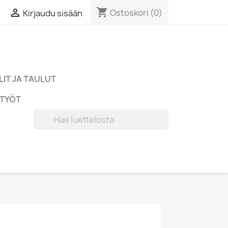
shopping_cart

Ostoskori
(0)
Kirjaudu sisään
IT JA TAULUT
TYÖT
