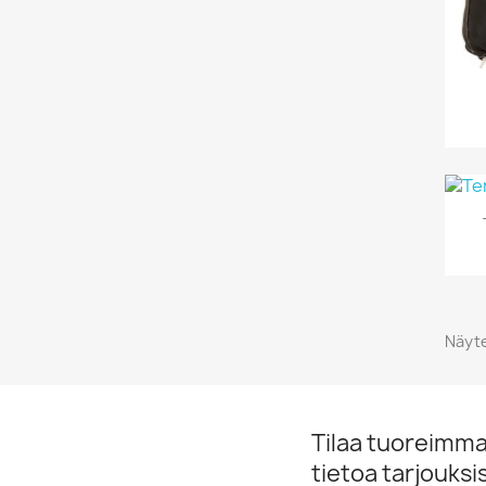
Näyte
Tilaa tuoreimmat
tietoa tarjouks