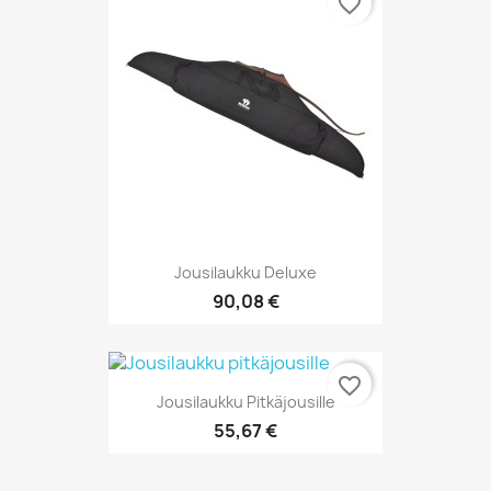
favorite_border
Jousilaukku Deluxe
90,08 €
favorite_border
Jousilaukku Pitkäjousille
55,67 €