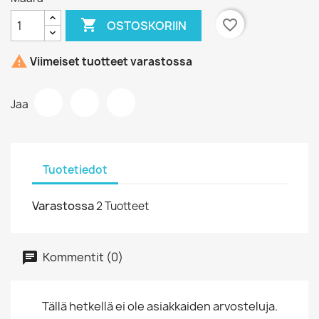

favorite_border
OSTOSKORIIN

Viimeiset tuotteet varastossa
Jaa
Tuotetiedot
Varastossa
2 Tuotteet
Kommentit (0)
Tällä hetkellä ei ole asiakkaiden arvosteluja.