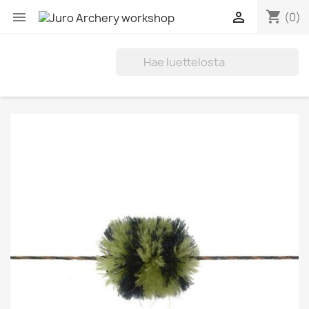
shopping_cart


(0)