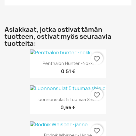
Asiakkaat, jotka ostivat tämän
tuotteen, ostivat myös seuraavia
tuotteita:
favorite_border
Penthalon Hunter -nokki
0,51 €
favorite_border
Luonnonsulat 5 Tuumaa Shield
0,66 €
favorite_border
Bodnik Whisper -jänne