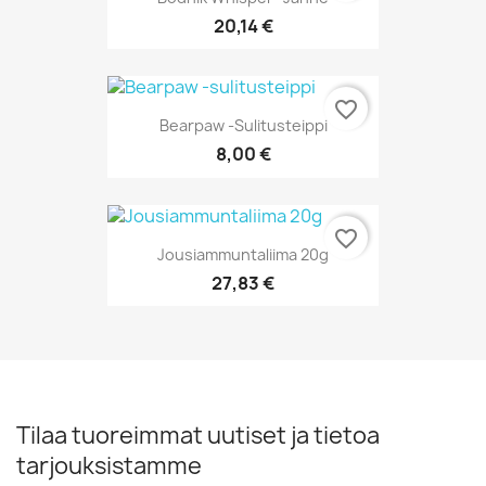
20,14 €
favorite_border
Bearpaw -sulitusteippi
8,00 €
favorite_border
Jousiammuntaliima 20g
27,83 €
Tilaa tuoreimmat uutiset ja tietoa
tarjouksistamme