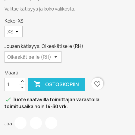
Valitse kätisyys ja koko valikosta.
Koko: XS
Jousen kätisyys: Oikeakätiselle (RH)
Määrä

favorite_border
OSTOSKORIIN

Tuote saatavilla toimittajan varastolla,
toimitusaika noin 14-30 vrk.
Jaa