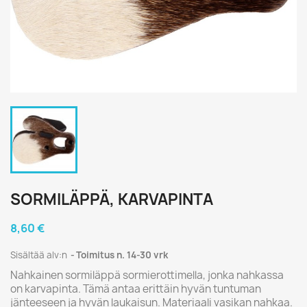
SORMILÄPPÄ, KARVAPINTA
8,60 €
Sisältää alv:n
Toimitus n. 14-30 vrk
Nahkainen sormiläppä sormierottimella, jonka nahkassa
on karvapinta. Tämä antaa erittäin hyvän tuntuman
jänteeseen ja hyvän laukaisun. Materiaali vasikan nahkaa.