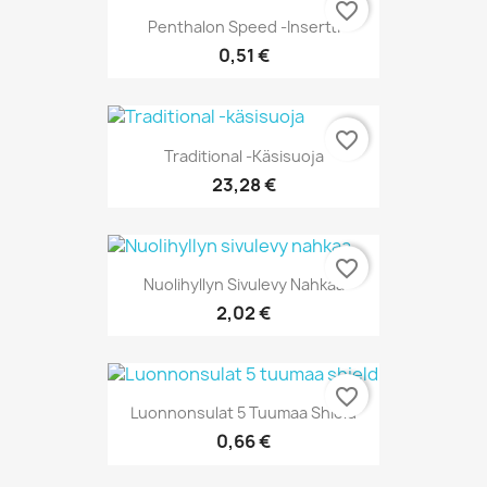
favorite_border
Penthalon Speed -insertti
0,51 €
favorite_border
Traditional -käsisuoja
23,28 €
favorite_border
Nuolihyllyn Sivulevy Nahkaa
2,02 €
favorite_border
Luonnonsulat 5 Tuumaa Shield
0,66 €