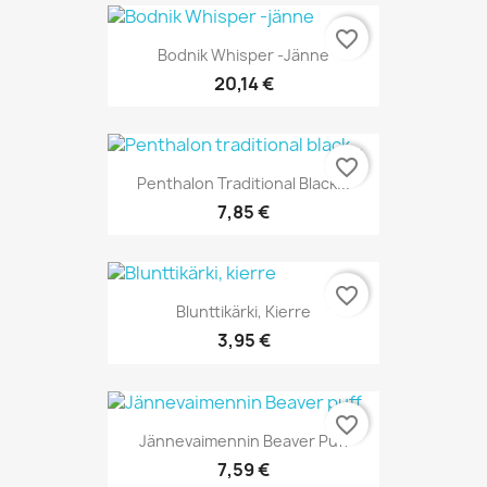
favorite_border
Bodnik Whisper -jänne
20,14 €
favorite_border
Penthalon Traditional Black...
7,85 €
favorite_border
Blunttikärki, Kierre
3,95 €
favorite_border
Jännevaimennin Beaver Puff
7,59 €