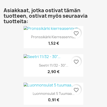
Asiakkaat, jotka ostivat tämän
tuotteen, ostivat myös seuraavia
tuotteita:
favorite_border
Pronssikärki Kierreasennus
1,52 €
favorite_border
Seetri 11/32 - 30"...
2,90 €
favorite_border
Luonnonsulat 5 Tuumaa...
0,91 €