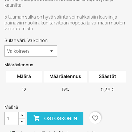
kauniita.
5 tuuman sulka on hyvä valinta voimakkaisiin jousiin ja
painaviin nuoliin, kun tarvitaan nopeaa ja varmaan nuolen
vakautumista.
Sulan väri: Valkoinen
Määräalennus
Määrä
Määräalennus
Säästät
12
5%
0,39 €
Määrä

favorite_border
OSTOSKORIIN