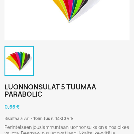
LUONNONSULAT 5 TUUMAA
PARABOLIC
0,66 €
Sisältää alv:n
Toimitus n. 14-30 vrk
Perinteiseen jousiammuntaan luonnonsulka on ainoa oikea
valinta. Bearpaw:n sulat ovat laadukkaita, kevyitä ja