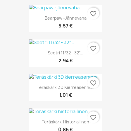
favorite_border
Bearpaw -jännevaha
5,57 €
favorite_border
Seetri 11/32 - 32"...
2,94 €
favorite_border
Teräskärki 3D Kierreasennus
1,01 €
favorite_border
Teräskärki Historiallinen
0,86 €