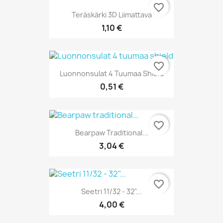
favorite_border
Teräskärki 3D Liimattava
1,10 €
favorite_border
Luonnonsulat 4 Tuumaa Shield
0,51 €
favorite_border
Bearpaw Traditional...
3,04 €
favorite_border
Seetri 11/32 - 32"...
4,00 €