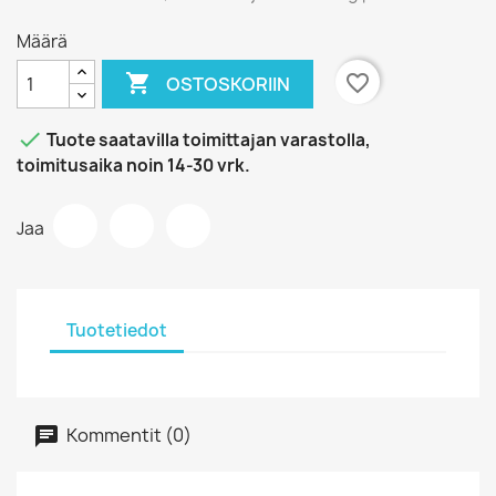
Määrä

favorite_border
OSTOSKORIIN

Tuote saatavilla toimittajan varastolla,
toimitusaika noin 14-30 vrk.
Jaa
Tuotetiedot
Kommentit (0)