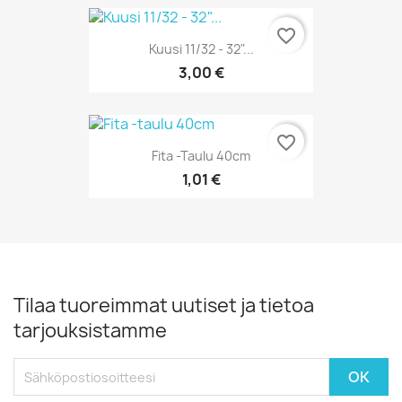
favorite_border
Kuusi 11/32 - 32"...
3,00 €
favorite_border
Fita -taulu 40cm
1,01 €
Tilaa tuoreimmat uutiset ja tietoa
tarjouksistamme