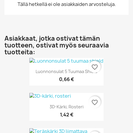
Tällä hetkellä ei ole asiakkaiden arvosteluja.
Asiakkaat, jotka ostivat tämän
tuotteen, ostivat myös seuraavia
tuotteita:
favorite_border
Luonnonsulat 5 Tuumaa Shield
0,66 €
favorite_border
3D-Kärki, Rosteri
1,42 €