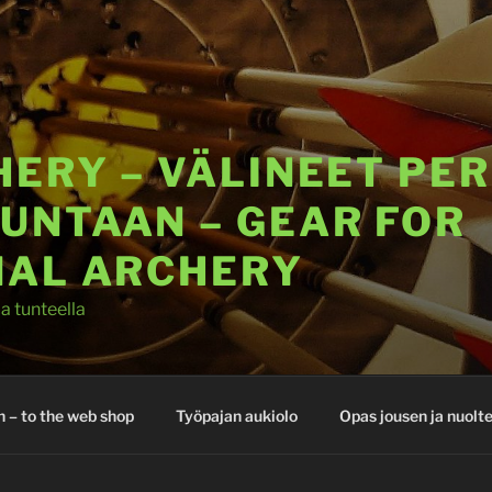
ERY – VÄLINEET PER
UNTAAN – GEAR FOR
NAL ARCHERY
la tunteella
 – to the web shop
Työpajan aukiolo
Opas jousen ja nuolt