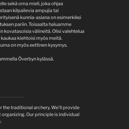
lle sekä oma mieli, joka ohjaa
taan kilpailevia ampujia tai
erityisenä kunnia-asiana on esimerkiksi
tuksen pariin. Toisaalta haluamme
n kovatasoisia välineitä. Olisi valehtelua
ti kaukaa kiehtoisi myös meitä.
uma on myös eettinen kysymys.
ummella Överbyn kylässä.
the traditional archery. We’ll provide
organizing. Our principle is individual
e.