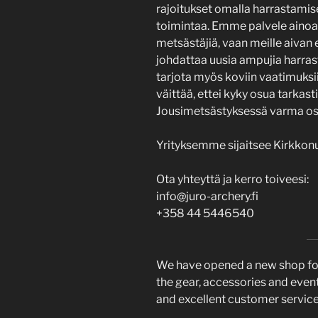
rajoitukset omalla harrastamise
toimintaa. Emme palvele ainoas
metsästäjiä, vaan meille aivan 
johdattaa uusia ampujia harras
tarjota myös koviin vaatimuksii
väittää, ettei kyky osua tarkas
Jousimetsästyksessä varma os
Yrityksemme sijaitsee Kirkkon
Ota yhteyttä ja kerro toiveesi:
info@juro-archery.fi
+358 44 5446540
We have opened a new shop for 
the gear, accessories and event 
and excellent customer servic