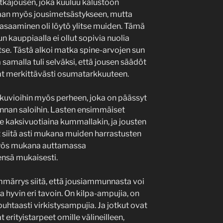
tkäjousen, joka kuuluu kalustoon
naan myös jousimetsästykseen, mutta
asaaminen oli löytö ylitse muiden. Tämä
n kauppiaalla ei ollut sopivia nuolia
itse. Tästä alkoi matka spine-arvojen sun
amalla tuli selväksi, että jousen säädöt
vat merkittävästi osumatarkkuuteen.
kuvioihin myös perheen, joka on päässyt
nan saloihin. Lasten ensimmäiset
lle kaksivuotiaina kummallakin, ja jousten
 siitä asti mukana muiden harrastusten
myös mukana auttamassa
ensä mukaisesti.
mmärrys siitä, että jousiammunnasta voi
ja hyvin eri tavoin. On kilpa-ampujia, on
 puhtaasti virkistysampujia. Ja jotkut ovat
t erityistarpeet omille välineilleen,