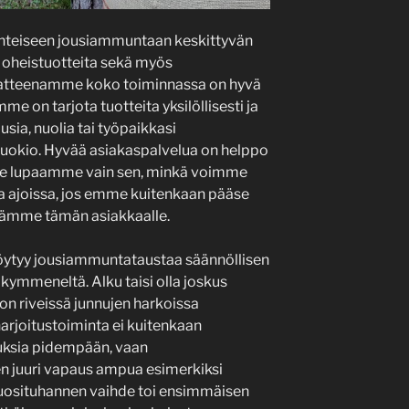
inteiseen jousiammuntaan keskittyvän
, oheistuotteita sekä myös
aatteenamme koko toiminnassa on hyvä
e on tarjota tuotteita yksilöllisesti ja
usia, nuolia tai työpaikkasi
uokio. Hyvää asiakaspalvelua on helppo
. Me lupaamme vain sen, minkä voimme
 ja ajoissa, jos emme kuitenkaan pääse
itämme tämän asiakkaalle.
 löytyy jousiammuntataustaa säännöllisen
ikymmeneltä. Alku taisi olla joskus
n riveissä junnujen harkoissa
harjoitustoiminta ei kuitenkaan
uksia pidempään, vaan
n juuri vapaus ampua esimerkiksi
uosituhannen vaihde toi ensimmäisen