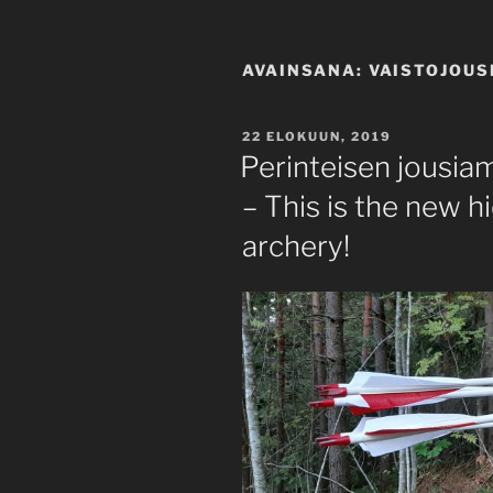
AVAINSANA:
VAISTOJOU
JULKAISTU
22 ELOKUUN, 2019
Perinteisen jousia
– This is the new hi
archery!