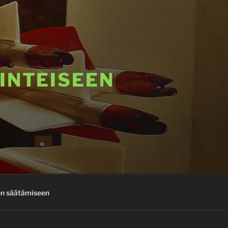
INTEISEEN
en säätämiseen