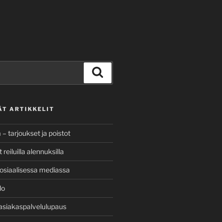
Haku
ÄT ARTIKKELIT
a – tarjoukset ja poistot
reiluilla alennuksilla
osiaalisessa mediassa
lo
asiakaspalvelulupaus