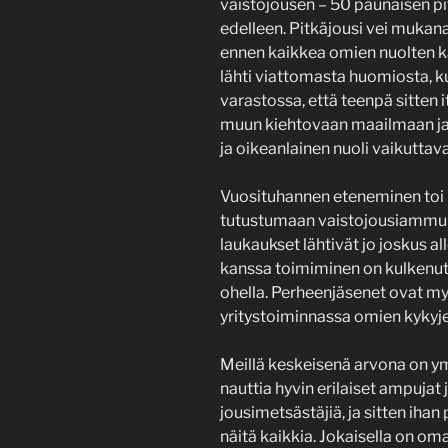
vaistojousen – 50 paunaisen pi
edelleen. Pitkäjousi vei muka
ennen kaikkea omien nuolten k
lähti viattomasta huomiosta, ku
varastossa, että teenpä sitten 
muun kiehtovaan maailmaan ja s
ja oikeanlainen nuoli vaikutta
Vuosituhannen eteneminen toi 
tutustumaan vaistojousiammun
laukaukset lähtivät jo joskus a
kanssa toimiminen on kulkenut
ohella. Perheenjäsenet ovat 
yritystoiminnassa omien kykyj
Meillä keskeisenä arvona on y
nauttia hyvin erilaiset ampujat 
jousimetsästäjiä, ja sitten ihan
näitä kaikkia. Jokaisella on oma