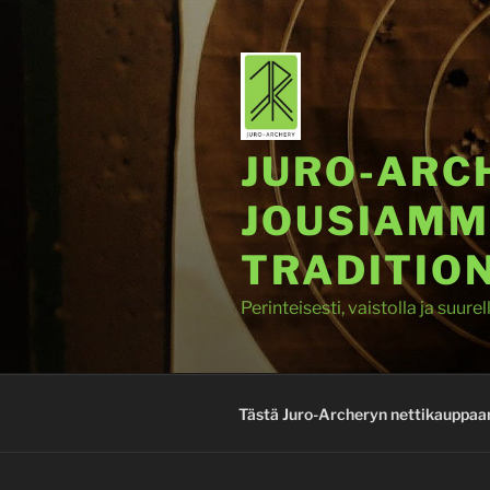
Siirry
sisältöön
JURO-ARCH
JOUSIAMM
TRADITIO
Perinteisesti, vaistolla ja suurel
Tästä Juro-Archeryn nettikauppaan