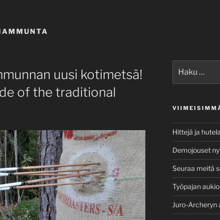
SIAMMUNTA
Etsi:
mmunnan uusi kotimetsä!
de of the traditional
VIIMEISIMM
Hittejä ja hutel
Demojouset nyt 
Seuraa meitä s
Työpajan aukio
Juro-Archeryn 