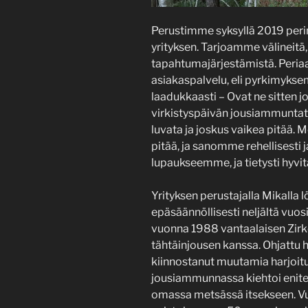
Perustimme syksyllä 2019 per
yrityksen. Tarjoamme välineitä
tapahtumajärjestämistä. Peri
asiakaspalvelu, eli pyrkimyksemm
laadukkaasti – Ovat ne sitten jo
virkistyspäivän jousiammuntat
luvata ja joskus vaikea pitää
pitää, ja sanomme rehellisesti
lupaukseemme, ja tietysti hyv
Yrityksen perustajalla Mikalla
epäsäännöllisesti neljältä vuos
vuonna 1988 vantaalaisen Zirko
tähtäinjousen kanssa. Ohjattu 
kiinnostanut muutamia harjoit
jousiammunnassa kiehtoi enite
omassa metsässä itsekseen. V